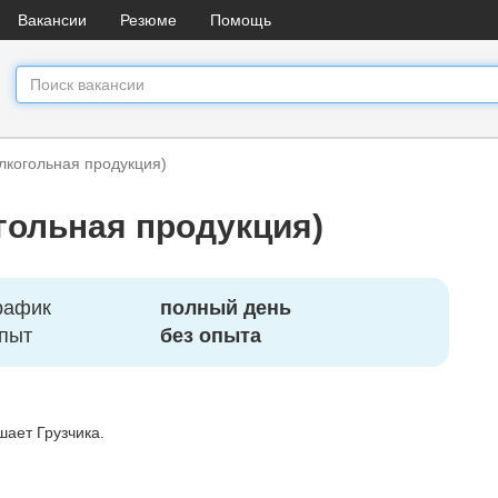
Вакансии
Резюме
Помощь
алкогольная продукция)
огольная продукция)
рафик
полный день
пыт
без опыта
шает Грузчика.